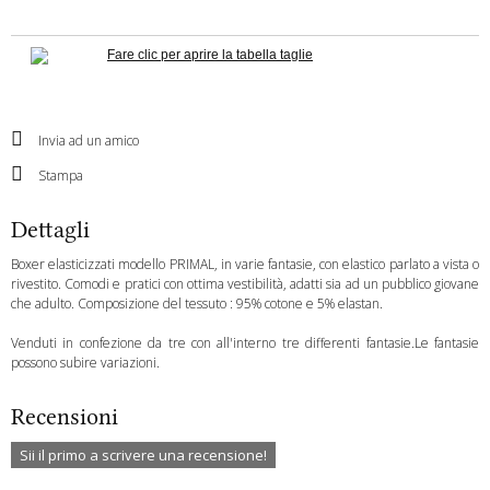
Fare clic per aprire la tabella taglie
Invia ad un amico
Stampa
Dettagli
Boxer elasticizzati modello PRIMAL, in varie fantasie, con elastico parlato a vista o
rivestito. Comodi e pratici con ottima vestibilità, adatti sia ad un pubblico giovane
che adulto. Composizione del tessuto : 95% cotone e 5% elastan.
Venduti in confezione da tre con all'interno tre differenti fantasie.Le fantasie
possono subire variazioni.
Recensioni
Sii il primo a scrivere una recensione!