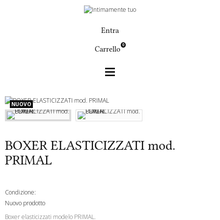
Entra
0
Carrello
Uomo
BOXER ELASTICIZZATI mod. PRIMAL
NUOVO
BOXER ELASTICIZZATI mod.
PRIMAL
Condizione:
Nuovo prodotto
Boxer elasticizzati modelo PRIMAL.