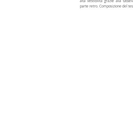
alta vestibilità grazie alla tass
parte retro. Composizione del te