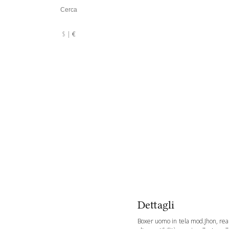
Valuta :
EUR
$
€
Dettagli
Boxer uomo in tela mod.Jhon, real