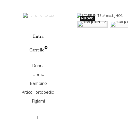
Uomo
BOXER 
NUOVO
Entra
0
Carrello
Donna
Uomo
Bambino
Articoli ortopedici
Pigiami