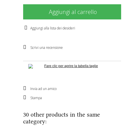
Aggiungi al carrello
Aggiungi alla lista dei desideri
Scrivi una recensione
Fare clic per aprire la tabella taglie
Invia ad un amico
Stampa
30 other products in the same
category: