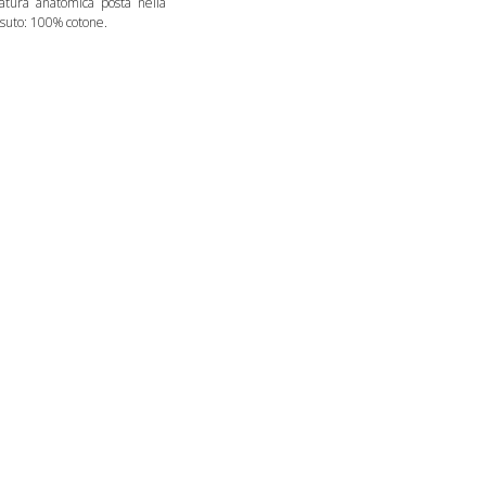
ellatura anatomica posta nella
ssuto: 100% cotone.