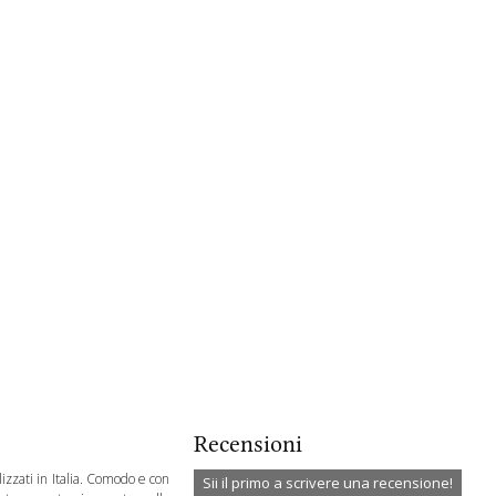
Recensioni
izzati in Italia. Comodo e con
Sii il primo a scrivere una recensione!