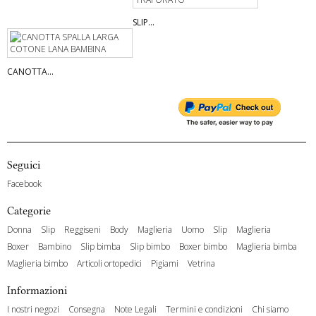
SLIP...
CANOTTA...
Seguici
Facebook
Categorie
Donna
Slip
Reggiseni
Body
Maglieria
Uomo
Slip
Maglieria
Boxer
Bambino
Slip bimba
Slip bimbo
Boxer bimbo
Maglieria bimba
Maglieria bimbo
Articoli ortopedici
Pigiami
Vetrina
Informazioni
I nostri negozi
Consegna
Note Legali
Termini e condizioni
Chi siamo