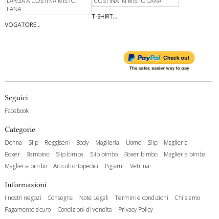
T-SHIRT...
VOGATORE...
Seguici
Facebook
Categorie
Donna
Slip
Reggiseni
Body
Maglieria
Uomo
Slip
Maglieria
Boxer
Bambino
Slip bimba
Slip bimbo
Boxer bimbo
Maglieria bimba
Maglieria bimbo
Articoli ortopedici
Pigiami
Vetrina
Informazioni
I nostri negozi
Consegna
Note Legali
Termini e condizioni
Chi siamo
Pagamento sicuro
Condizioni di vendita
Privacy Policy