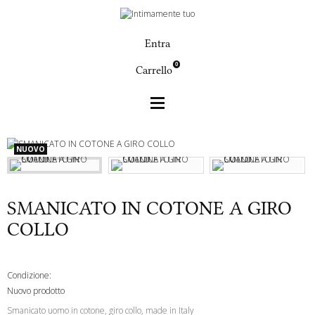
Entra
0
Carrello
Uomo
SMANICATO IN COTONE A GIRO COLLO
NUOVO
SMANICATO IN COTONE A GIRO
COLLO
Condizione:
Nuovo prodotto
Smanicato uomo in cotone, giro collo, made in Italy