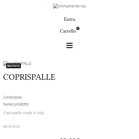
Entra
0
Carrello
Articoli ortopedici
COPRISPALLE
NUOVO
COPRISPALLE
Condizione:
Nuovo prodotto
Coprispalle made in Italy.
46
Articoli