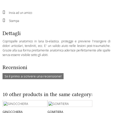
Invia ad un amico
Stampa
Dettagli
Coprispalle anatomico in lana bi-elastica. protegge e previene l'insorgere di
dolori articolari, tendiniti, ecc. E' un valido aiuto nelle lesioni post-traumatiche.
Grazie alla sua forma prettamente anatomica aderisce perfettamente alle spalle
senza essere visibile sotto gli abiti.
Recensioni
Sii il primo a scrivere una recensione!
10 other products in the same category:
GINOCCHIERA
GOMITIERA