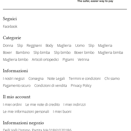
Seguici
Facebook
Categorie
Donna
Slip
Reggiseni
Body
Maglieria
Uomo
Slip
Maglieria
Boxer
Bambino
Slip bimba
Slip bimbo
Boxer bimbo
Maglieria bimba
Maglieria bimbo
Articoli ortopedici
Pigiami
Vetrina
Informazioni
I nostri negozi
Consegna
Note Legali
Termini e condizioni
Chi siamo
Pagamento sicuro
Condizioni di vendita
Privacy Policy
Il mio account
I miei ordini
Le mie note di credito
I miei indirizzi
Le mie informazioni personali
I miei buoni
Informazioni negozio
Delli Valli l'Intimo, Partita IVA 01861020186